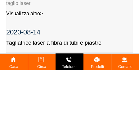
taglio laser
Visualizza altro>
2020-08-14
Tagliatrice laser a fibra di tubi e piastre
Tagliatrice laser a fibra di tubi e piastre
Visualizza altro>
Casa
Circa
Telefono
Prodotti
Contatto
Product Center
Soluzioni
assistenza clienti