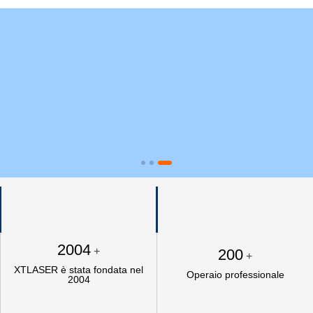
2004
+
200
+
XTLASER è stata fondata nel
Operaio professionale
2004